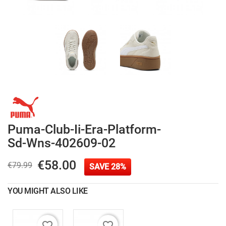
Puma-Club-Ii-Era-Platform-
Sd-Wns-402609-02
€58.00
€79.99
SAVE 28%
YOU MIGHT ALSO LIKE
favorite_border
favorite_border