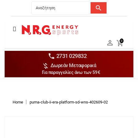
search
Menu
Ανδρικά


0

Γυναικεία

Παιδικά


2731 029832

Δωρεάν Μεταφορικά
Αξεσουάρ

Για παραγγελίες άνω των 59€
Αθλήματα

Brands

Discounts
Home
puma-club-ii-era-platform-sd-wns-402609-02