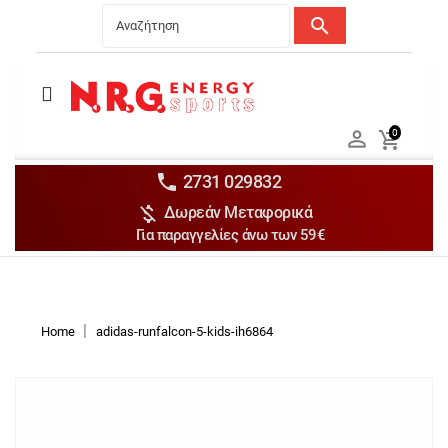
search
Menu
Ανδρικά


0

Γυναικεία

Παιδικά


2731 029832

Δωρεάν Μεταφορικά
Αξεσουάρ

Για παραγγελίες άνω των 59€
Αθλήματα

Brands

Discounts
Home
adidas-runfalcon-5-kids-ih6864