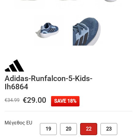
Adidas-Runfalcon-5-Kids-
Ih6864
€29.00
€34.99
SAVE 18%
Μέγεθος EU
19
20
22
23