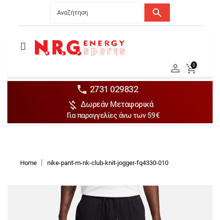
search
Menu
Ανδρικά


0

Γυναικεία

Παιδικά


2731 029832

Δωρεάν Μεταφορικά
Αξεσουάρ

Για παραγγελίες άνω των 59€
Αθλήματα

Brands

Discounts
Home
nike-pant-m-nk-club-knit-jogger-fq4330-010