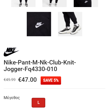
Nike-Pant-M-Nk-Club-Knit-
Jogger-Fq4330-010
€47.00
€49.99
SAVE 5%
Μέγεθος
L