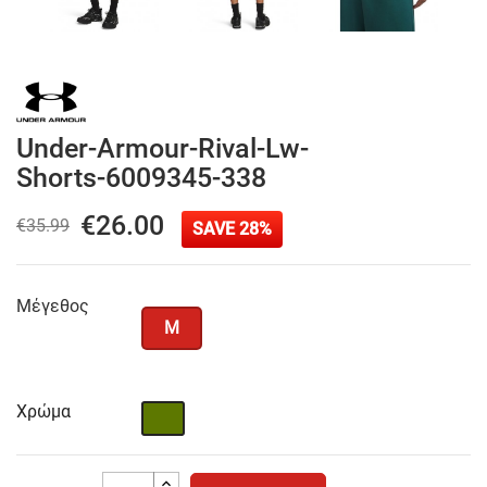
Under-Armour-Rival-Lw-
Shorts-6009345-338
€26.00
€35.99
SAVE 28%
Μέγεθος
M
Χρώμα
Χακί