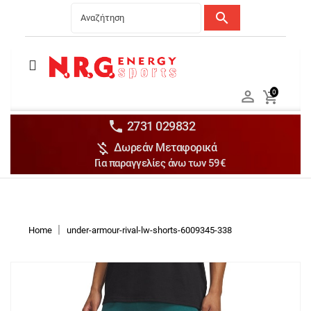
search
Menu
Ανδρικά


0

Γυναικεία

Παιδικά


2731 029832

Δωρεάν Μεταφορικά
Αξεσουάρ

Για παραγγελίες άνω των 59€
Αθλήματα

Brands

Discounts
Home
under-armour-rival-lw-shorts-6009345-338