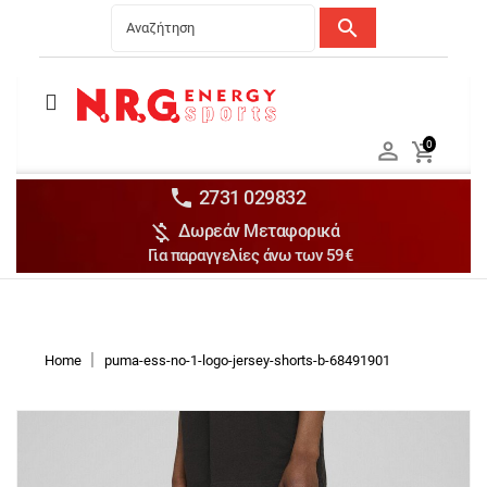
search
Menu
Ανδρικά


0

Γυναικεία

Παιδικά


2731 029832

Δωρεάν Μεταφορικά
Αξεσουάρ

Για παραγγελίες άνω των 59€
Αθλήματα

Brands

Discounts
Home
puma-ess-no-1-logo-jersey-shorts-b-68491901