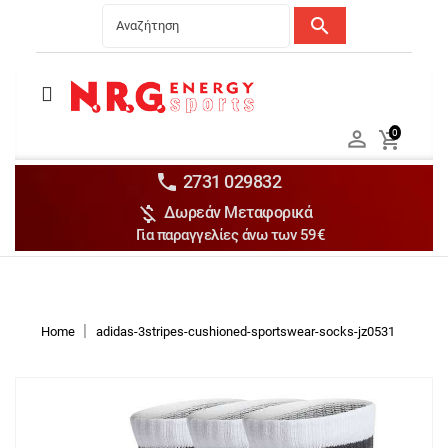
search
Menu
Ανδρικά


0

Γυναικεία

Παιδικά


2731 029832

Δωρεάν Μεταφορικά
Αξεσουάρ

Για παραγγελίες άνω των 59€
Αθλήματα

Brands

Discounts
Home
adidas-3stripes-cushioned-sportswear-socks-jz0531