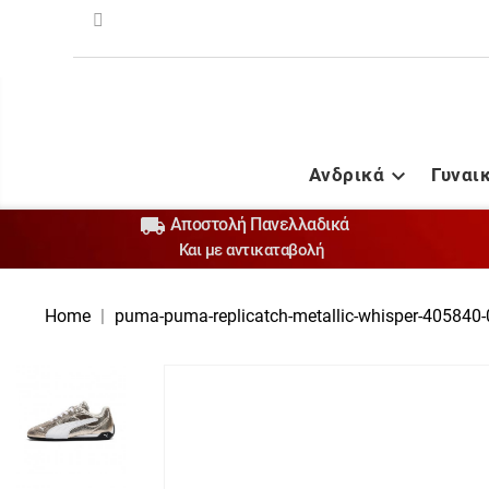
Ανδρικά
Γυναι


Αποστολή Πανελλαδικά
Και με αντικαταβολή
Home
puma-puma-replicatch-metallic-whisper-405840-