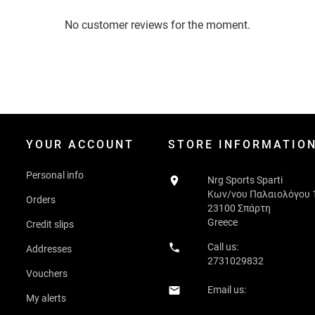
No customer reviews for the moment.
YOUR ACCOUNT
STORE INFORMATIO
Personal info

Nrg Sports Sparti
Κων/νου Παλαιολόγου 
Orders
23100 Σπάρτη
Greece
Credit slips

Call us:
Addresses
2731029832
Vouchers
Email us:

My alerts