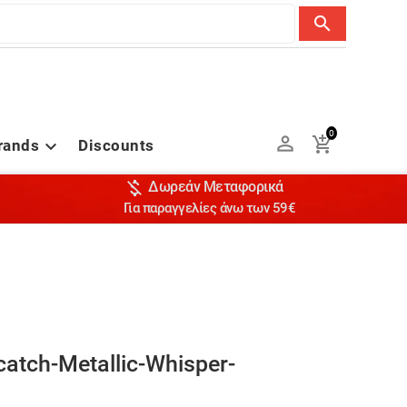
search
0


rands
Discounts


Δωρεάν Μεταφορικά
Για παραγγελίες άνω των 59€
atch-Metallic-Whisper-