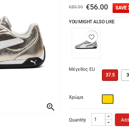
€56.00
€89.99
SAVE 
YOU MIGHT ALSO LIKE
favorite_border
Μέγεθος EU
37.5
3
Χρώμα
Χρυσό

Quantity
Add