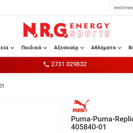
κεία
Παιδικά
Αξεσουάρ
Αθλήματα
B




2731 029832

01
Puma-Puma-Replic
405840-01