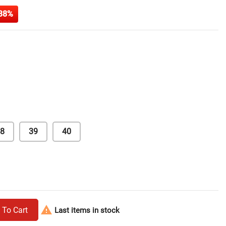
38%
8
39
40

 To Cart
Last items in stock