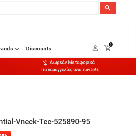
search
0


rands
Discounts


Δωρεάν Μεταφορικά
Για παραγγελίες άνω των 59€
tial-Vneck-Tee-525890-95