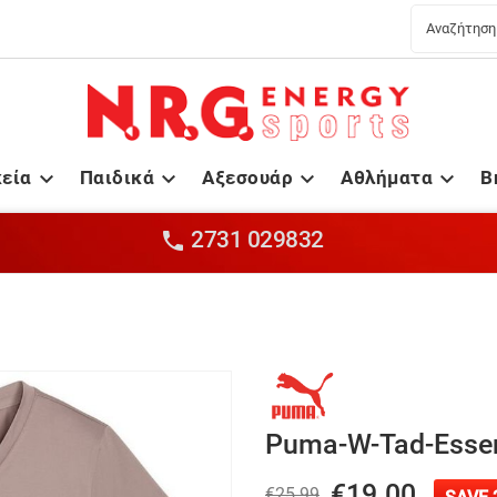
κεία
Παιδικά
Αξεσουάρ
Αθλήματα
B




2731 029832

Puma-W-Tad-Essen
€19.00
€25.99