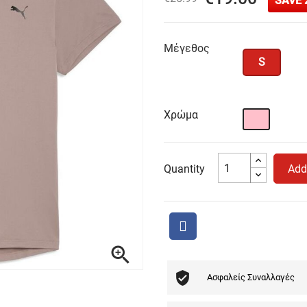
SAVE 
Μέγεθος
S
Χρώμα
Ροζ
Quantity
Add

Ασφαλείς Συναλλαγές