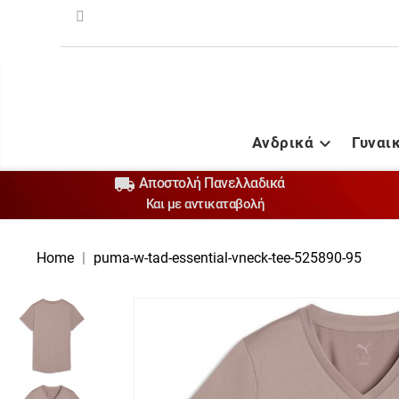
Ανδρικά
Γυναι


Αποστολή Πανελλαδικά
Και με αντικαταβολή
Home
puma-w-tad-essential-vneck-tee-525890-95