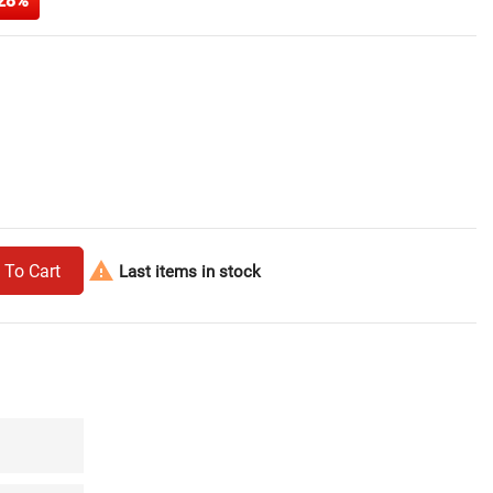
28%

 To Cart
Last items in stock