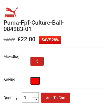
Puma-Fpf-Culture-Ball-
084983-01
€22.00
€29.99
SAVE 28%
Μέγεθος
5
Χρώμα
Κόκκινο
Quantity
Add To Cart