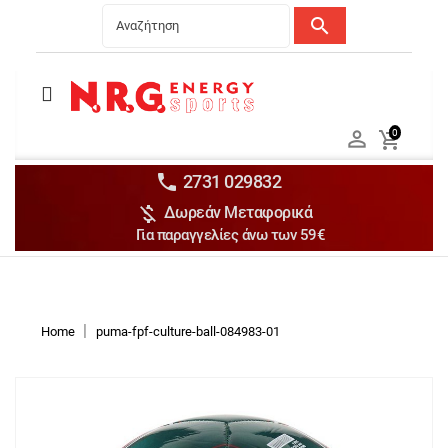
search
Menu
Ανδρικά


0

Γυναικεία

Παιδικά


2731 029832

Δωρεάν Μεταφορικά
Αξεσουάρ

Για παραγγελίες άνω των 59€
Αθλήματα

Brands

Discounts
Home
puma-fpf-culture-ball-084983-01