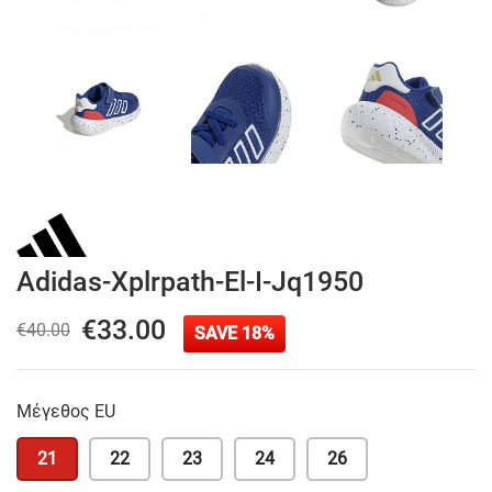
Adidas-Xplrpath-El-I-Jq1950
€33.00
€40.00
SAVE 18%
Μέγεθος EU
21
22
23
24
26