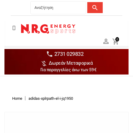
search
Menu
Ανδρικά


0

Γυναικεία

Παιδικά


2731 029832

Δωρεάν Μεταφορικά
Αξεσουάρ

Για παραγγελίες άνω των 59€
Αθλήματα

Brands

Discounts
Home
adidas-xplrpath-el-i-jq1950