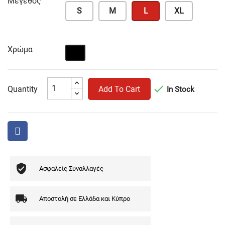
Μέγεθος
S
M
L
XL
Χρώμα
Μαύρο

Quantity
Add To Cart
In Stock
Ασφαλείς Συναλλαγές
Αποστολή σε Ελλάδα και Κύπρο