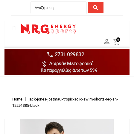
search
Menu
Ανδρικά


0

Γυναικεία

Παιδικά


2731 029832

Δωρεάν Μεταφορικά
Αξεσουάρ

Για παραγγελίες άνω των 59€
Αθλήματα

Brands

Discounts
Home
jack-jones-jpstmaui-tropic-solid-swim-shorts-reg-sn-
12291385-black