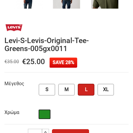
Levi-S-Levis-Original-Tee-
Greens-005gx0011
€25.00
€35.00
SAVE 28%
Μέγεθος
S
M
L
XL
Χρώμα
Πράσινο