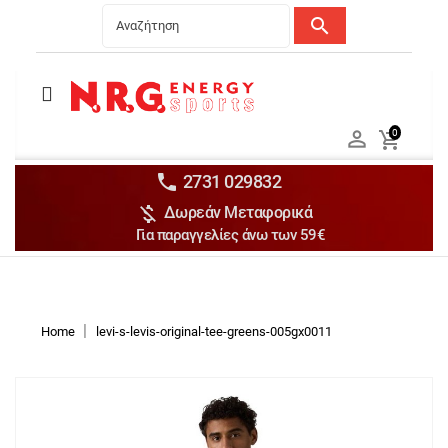
search
Menu
Ανδρικά


0

Γυναικεία

Παιδικά


2731 029832

Δωρεάν Μεταφορικά
Αξεσουάρ

Για παραγγελίες άνω των 59€
Αθλήματα

Brands

Discounts
Home
levi-s-levis-original-tee-greens-005gx0011