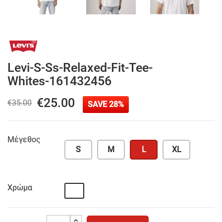
Levi-S-Ss-Relaxed-Fit-Tee-
Whites-161432456
€25.00
€35.00
SAVE 28%
Μέγεθος
S
M
L
XL
Χρώμα
Λευκό