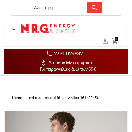
search
Menu
Ανδρικά


0

Γυναικεία

Παιδικά


2731 029832

Δωρεάν Μεταφορικά
Αξεσουάρ

Για παραγγελίες άνω των 59€
Αθλήματα

Brands

Discounts
Home
levi-s-ss-relaxed-fit-tee-whites-161432456