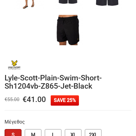
Lyle-Scott-Plain-Swim-Short-
Sh1204vb-Z865-Jet-Black
€41.00
€55.00
SAVE 25%
Μέγεθος
S
M
L
XL
2XL