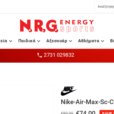
κεία
Παιδικά
Αξεσουάρ
Αθλήματα
B




2731 029832

Nike-Air-Max-Sc-
€74.00
€89.99