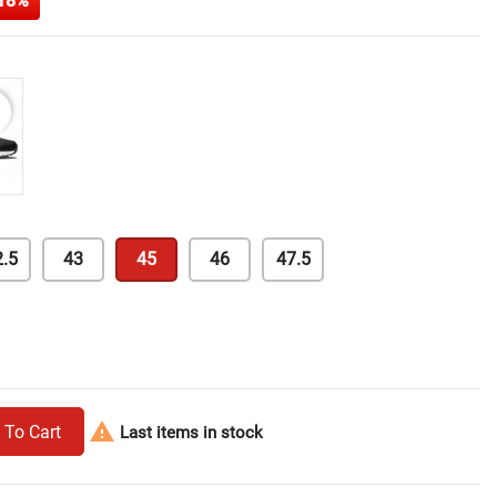
18%
er
.5
43
45
46
47.5

 To Cart
Last items in stock