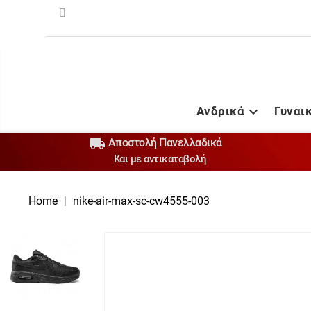
Ανδρικά
Γυναι


Αποστολή Πανελλαδικά
Και με αντικαταβολή
Home
nike-air-max-sc-cw4555-003