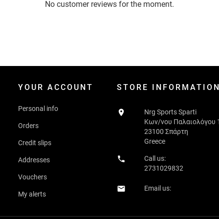
No customer reviews for the moment.
YOUR ACCOUNT
STORE INFORMATIO
Personal info

Nrg Sports Sparti
Κων/νου Παλαιολόγου 
Orders
23100 Σπάρτη
Greece
Credit slips

Call us:
Addresses
2731029832
Vouchers
Email us:

My alerts