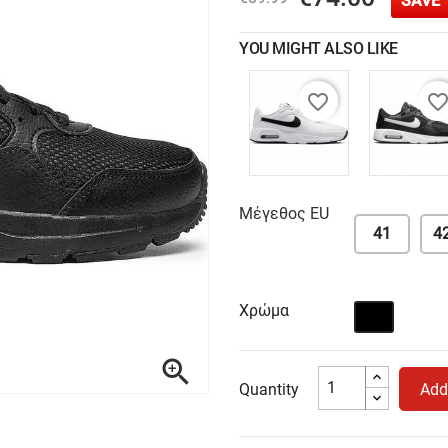
SAVE 
YOU MIGHT ALSO LIKE
favorite_border
favorite_bord
Μέγεθος EU
41
42
Χρώμα
Μαύρο

Quantity
Add