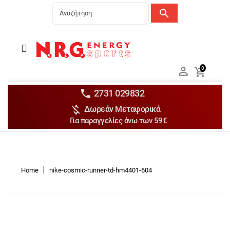
search
Menu
Ανδρικά


0

Γυναικεία

Παιδικά


2731 029832

Δωρεάν Μεταφορικά
Αξεσουάρ

Για παραγγελίες άνω των 59€
Αθλήματα

Brands

Discounts
Home
nike-cosmic-runner-td-hm4401-604