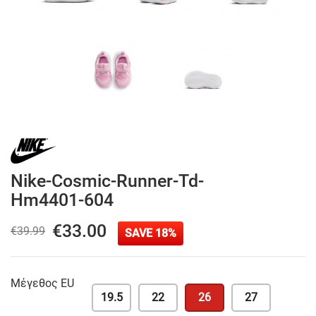
Nike-Cosmic-Runner-Td-
Hm4401-604
€33.00
€39.99
SAVE 18%
Μέγεθος EU
19.5
22
26
27