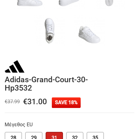
Adidas-Grand-Court-30-
Hp3532
€31.00
€37.99
SAVE 18%
Μέγεθος EU
28
29
31
32
35