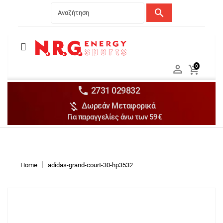
search
Menu
Ανδρικά


0

Γυναικεία

Παιδικά


2731 029832

Δωρεάν Μεταφορικά
Αξεσουάρ

Για παραγγελίες άνω των 59€
Αθλήματα

Brands

Discounts
Home
adidas-grand-court-30-hp3532