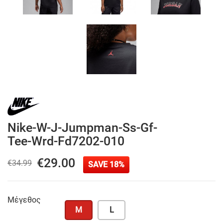
Nike-W-J-Jumpman-Ss-Gf-
Tee-Wrd-Fd7202-010
€29.00
€34.99
SAVE 18%
Μέγεθος
M
L