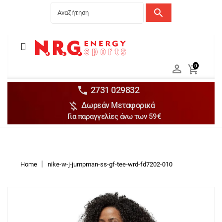
search
Menu
Ανδρικά


0

Γυναικεία

Παιδικά


2731 029832

Δωρεάν Μεταφορικά
Αξεσουάρ

Για παραγγελίες άνω των 59€
Αθλήματα

Brands

Discounts
Home
nike-w-j-jumpman-ss-gf-tee-wrd-fd7202-010