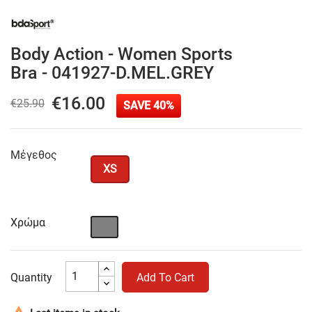
Body Action - Women Sports
Bra - 041927-D.ΜΕL.GRΕΥ
€16.00
€25.90
SAVE 40%
Μέγεθος
XS
Χρώμα
Γκρι
Quantity
Add To Cart