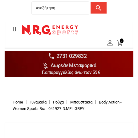
search
Menu
Ανδρικά


0

Γυναικεία

Παιδικά


2731 029832

Δωρεάν Μεταφορικά
Αξεσουάρ

Για παραγγελίες άνω των 59€
Αθλήματα

Brands

Discounts
Home
Γυναικεία
Ρούχα
Μπουστάκια
Body Action -
Women Sports Bra - 041927-D.ΜΕL.GRΕΥ